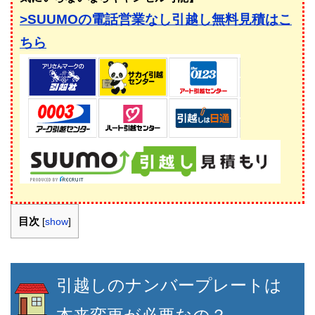
>SUUMOの電話営業なし引越し無料見積はこ
ちら
目次
[
show
]
引越しのナンバープレートは