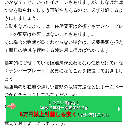
いかな？」と、いったイメージもありますが、しなければ
罰金を取られてしまう可能性もあるので、必ず対処するよ
うにしましょう。
自動車などによっては、住所変更は必須でもナンバープレ
ートの変更は必須ではないこともあります。
その場合の判断が良くわからない場合は、必要書類を揃え
て新居の地域を管轄する陸運局に行けばわかります。
基本的に管轄している陸運局が変わるなら住所だけではな
くナンバープレートも変更になることを把握しておきまし
ょう。
陸運局の所在地や詳しい書類の取得方法などはホームペー
ジからチェックしてみてくださいね。
しつこい電話なし
引越しの手続きには色々ありますが、車やバイクを持って
30秒で無料一括査定ができ
5万円以上引越しを安く
したい方はこちら
いる方はこちらについても忘れずに手続きすることとして
覚えておくようにしましょう。