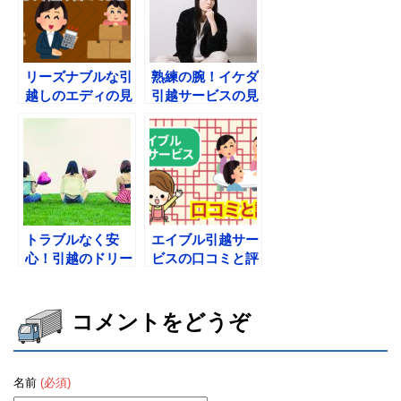
リーズナブルな引
熟練の腕！イケダ
越しのエディの見
引越サービスの見
積もり料金や口コ
積もり料金とプラ
ミまとめ
ン。口コミもチェ
ック
トラブルなく安
エイブル引越サー
心！引越のドリー
ビスの口コミと評
ムの見積もりと口
判。営業時間はこ
コミ
の時間！
コメントをどうぞ
名前
(必須)