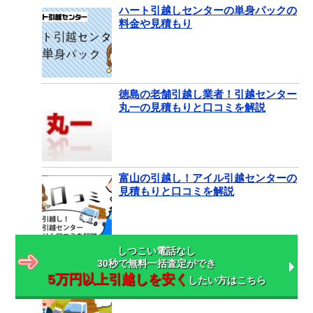
ハート引越しセンターの単身パックの
料金や見積もり
徳島の老舗引越し業者！引越センター
丸一の見積もりと口コミを解説
富山の引越し！アイル引越センターの
見積もりと口コミを解説
しつこい電話なし
お得なフクフク引越しセンターの見積
30秒で無料一括査定ができ
もり料金と口コミ
5万円以上引越しを安く
したい方はこちら