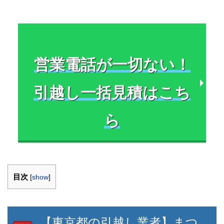
営業電話が一切ない！
引越し一括見積はこち
ら
目次
[
show
]
【東京都の引越し業者】まつ