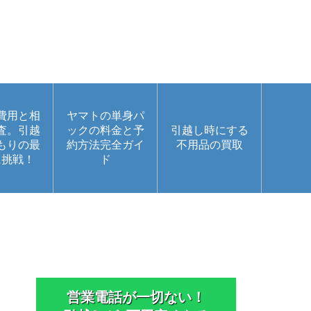
費用と相
ヤマトの単身パ
査。引越
ックの料金と予
引越し時にする
もりの最
約方法完全ガイ
不用品の買取
に挑戦！
ド
営業電話が一切ない！