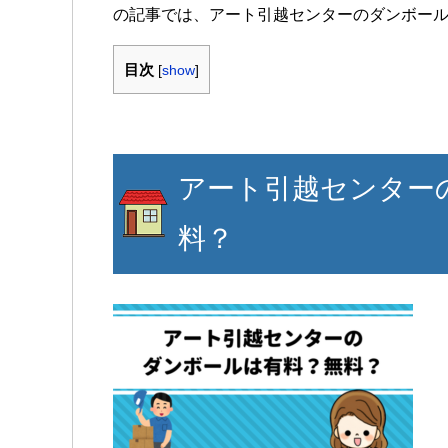
の記事では、アート引越センターのダンボー
目次
[
show
]
アート引越センター
料？