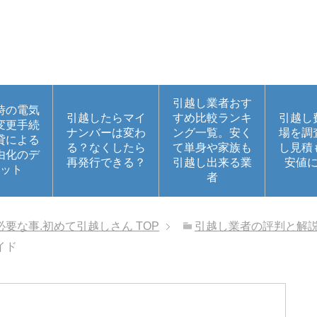
引越し業者おす
時の電気
引越したらマイ
すめ比較ランキ
引越し
変更手続
ナンバーは変わ
ング一覧。安く
場を調
貸による
る？なくしたら
て単身や家族も
し見積
由化のデ
再発行できる？
引越し出来る業
安値
ット
者
必要な事.初めて引越しさん
TOP
引越し業者の評判と解
イド