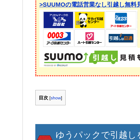
>SUUMOの電話営業なし引越し無料
目次
[
show
]
ゆうパックで引越し