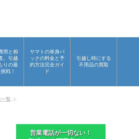
費用と相
ヤマトの単身パ
査。引越
ックの料金と予
引越し時にする
もりの最
約方法完全ガイ
不用品の買取
に挑戦！
ド
説一覧
営業電話が一切ない！