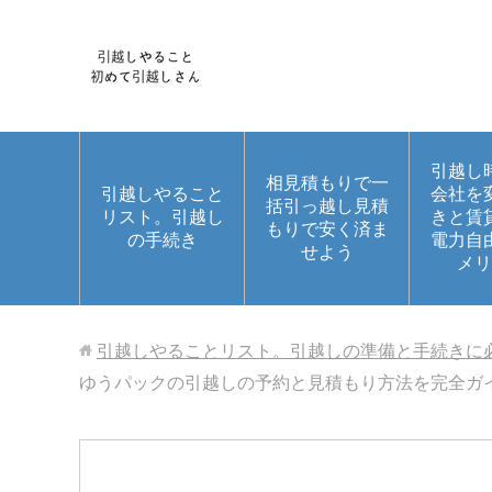
引越し
相見積もりで一
引越しやること
会社を
括引っ越し見積
リスト。引越し
きと賃
もりで安く済ま
の手続き
電力自
せよう
メリ
引越しやることリスト。引越しの準備と手続きに
ゆうパックの引越しの予約と見積もり方法を完全ガ