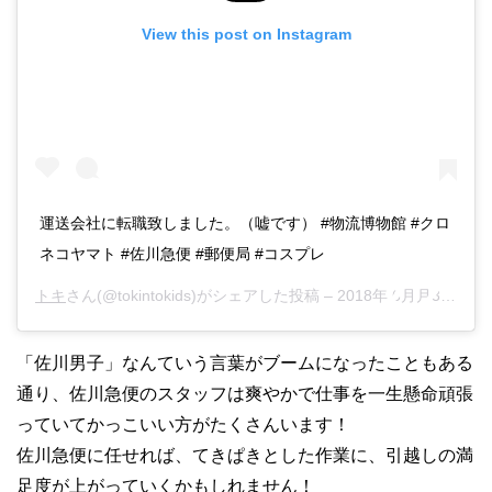
View this post on Instagram
運送会社に転職致しました。（嘘です） #物流博物館 #クロ
ネコヤマト #佐川急便 #郵便局 #コスプレ
トキ
さん(@tokintokids)がシェアした投稿 –
2018年 6月月3日午前4時43分PDT
「佐川男子」なんていう言葉がブームになったこともある
通り、佐川急便のスタッフは爽やかで仕事を一生懸命頑張
っていてかっこいい方がたくさんいます！
佐川急便に任せれば、てきぱきとした作業に、引越しの満
足度が上がっていくかもしれません！