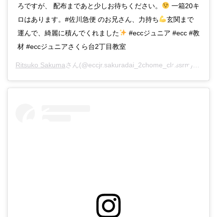
ろですが、 配布まであと少しお待ちください。
一箱20キ
ロはあります。#佐川急便 のお兄さん、力持ち
玄関まで
運んで、綺麗に積んでくれました
#eccジュニア #ecc #教
材 #eccジュニアさくら台2丁目教室
Ritsuko Sakuma
さん(@eccjr.sakuradai_2chome_classrm)がシェアした投稿 –