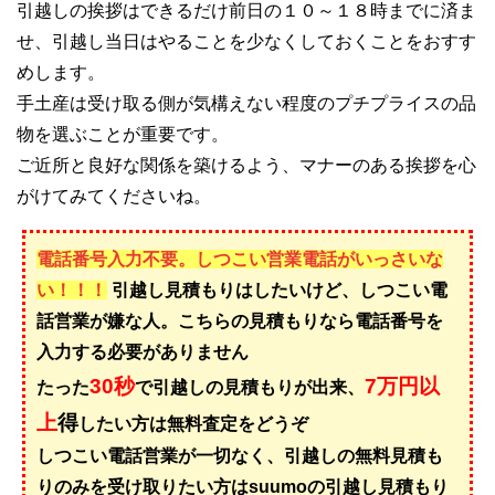
引越しの挨拶はできるだけ前日の１０～１８時までに済ま
せ、引越し当日はやることを少なくしておくことをおすす
めします。
手土産は受け取る側が気構えない程度のプチプライスの品
物を選ぶことが重要です。
ご近所と良好な関係を築けるよう、マナーのある挨拶を心
がけてみてくださいね。
電話番号入力不要。しつこい営業電話がいっさいな
い！！！
引越し見積もりはしたいけど、しつこい電
話営業が嫌な人。こちらの見積もりなら電話番号を
入力する必要がありません
30秒
7万円以
たった
で引越しの見積もりが出来、
上
得
したい方は無料査定をどうぞ
しつこい電話営業が一切なく、引越しの無料見積も
りのみを受け取りたい方はsuumoの引越し見積もり