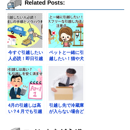
Related Posts:
今すぐ引越したい
ペットと一緒に引
人必読！即日引越
越したい！猫や犬
しの手順とノウハ
のストレスフリー
ウ教えます
な引越し業者
4月の引越しは高
引越し先で冷蔵庫
い？4 月でも引越
が入らない場合ど
しを安く済ませる
うしたらいい？
方法