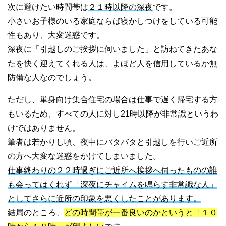
次に避けたい時間帯は
２１時以降の深夜
です。
小さいお子様のいる家庭ならば寝かしつけをしている可能
性もあり、大変迷惑です。
深夜に「引越しのご挨拶に伺いました」と訪ねてきたあな
たを快く迎えてくれる人は、よほど人を信用しているか無
防備な人なのでしょう。
ただし、単身向け集合住宅の場合は仕事で遅く帰宅する方
もいるため、すべての人に対し21時以降が非常識というわ
けではありません。
筆者は若かりし頃、夜中にバタバタと引越しを行いご近所
の方へ大変な迷惑をかけてしまいました。
仕事終わりの２２時過ぎにご近所へ挨拶へ伺ったものの誰
も会ってはくれず「深夜にチャイムを鳴らす非常識な人」
としてさらに近所の印象を悪くしたことがあります。
結局のところ、
どの時間帯が一番良いのかというと「１０