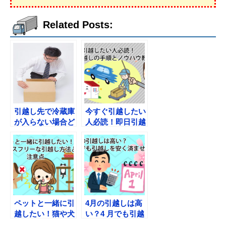
Related Posts:
引越し先で冷蔵庫
今すぐ引越したい
が入らない場合ど
人必読！即日引越
うしたらいい？
しの手順とノウハ
ウ教えます
ペットと一緒に引
4月の引越しは高
越したい！猫や犬
い？4 月でも引越
のストレスフリー
しを安く済ませる