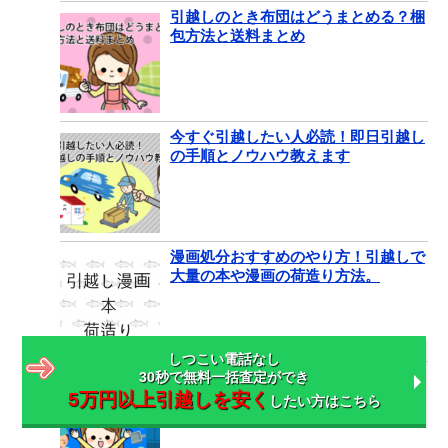
引越しのとき布団はどうまとめる？梱
包方法と送料まとめ
今すぐ引越したい人必読！即日引越し
の手順とノウハウ教えます
漫画処分おすすめのやり方！引越しで
大量の本や漫画の荷造り方法。
しつこい電話なし
引越し前の掃除はどこまでやる？便利
30秒で無料一括査定ができ
グッズと時短テクニックもご紹介
5万円以上引越しを安く
したい方はこちら