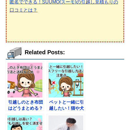
匿名でできる！SUUMO(スーモ)の引越し見積もりの
口コミとは？
Related Posts:
引越しのとき布団
ペットと一緒に引
はどうまとめる？
越したい！猫や犬
梱包方法と送料ま
のストレスフリー
とめ
な引越し業者