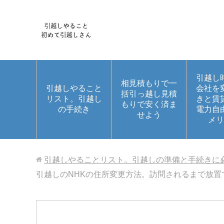
引越し
相見積もりで一
引越しやること
会社を
括引っ越し見積
リスト。引越し
きと賃
もりで安く済ま
の手続き
電力自
せよう
メリ
引越しやることリスト。引越しの準備と手続きに
引越しのNHKの住所変更方法。訪問されるまで放置