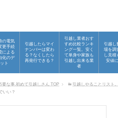
引越し業者おす
時の電気
引越したらマイ
すめ比較ランキ
引越し
変更手続
ナンバーは変わ
ング一覧。安く
場を調
貸による
る？なくしたら
て単身や家族も
し見積
由化のデ
再発行できる？
引越し出来る業
安値
ット
者
必要な事.初めて引越しさん
TOP
引越しやることリスト
でいい？