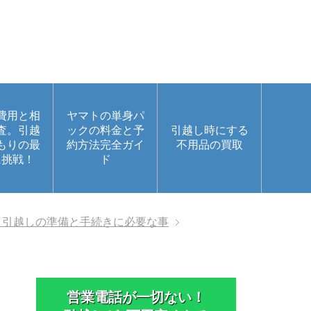
費用と相
ヤマトの単身パ
査。引越
ックの料金と予
引越し時にする
もりの最
約方法完全ガイ
不用品の買取
に挑戦！
ド
。引越しの準備と手続きに必要な事
営業電話が一切ない！