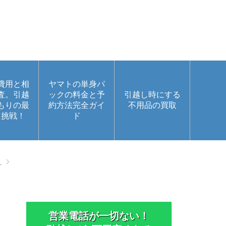
費用と相
ヤマトの単身パ
査。引越
ックの料金と予
引越し時にする
もりの最
約方法完全ガイ
不用品の買取
に挑戦！
ド
し
営業電話が一切ない！