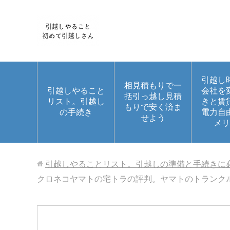
引越し
相見積もりで一
引越しやること
会社を
括引っ越し見積
リスト。引越し
きと賃
もりで安く済ま
の手続き
電力自
せよう
メリ
引越しやることリスト。引越しの準備と手続きに
クロネコヤマトの宅トラの評判。ヤマトのトランク