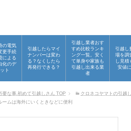
引越し業者おす
時の電気
引越したらマイ
すめ比較ランキ
引越し
変更手続
ナンバーは変わ
ング一覧。安く
場を調
貸による
る？なくしたら
て単身や家族も
し見積
由化のデ
再発行できる？
引越し出来る業
安値
ット
者
必要な事.初めて引越しさん
TOP
クロネコヤマトの引越
ルームは海外にいくときなどに便利