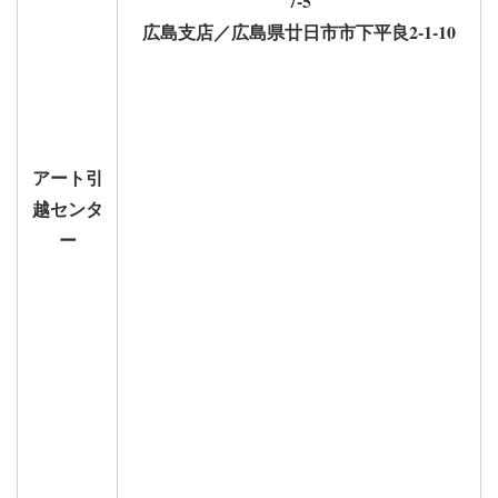
7-5
広島支店／広島県廿日市市下平良2-1-10
アート引
越センタ
ー