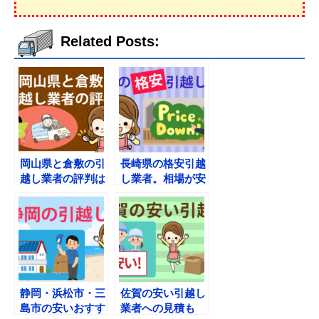
Related Posts:
岡山県と倉敷の引
長崎県の格安引越
越し業者の評判は
し業者。相場が安
安い？相場はど
い見積もりはここ
こ？
がベスト！
静岡・浜松市・三
佐賀の安い引越し
島市の安いおすす
業者への見積も