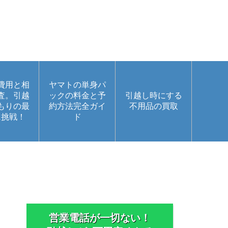
費用と相
ヤマトの単身パ
査。引越
ックの料金と予
引越し時にする
もりの最
約方法完全ガイ
不用品の買取
に挑戦！
ド
営業電話が一切ない！