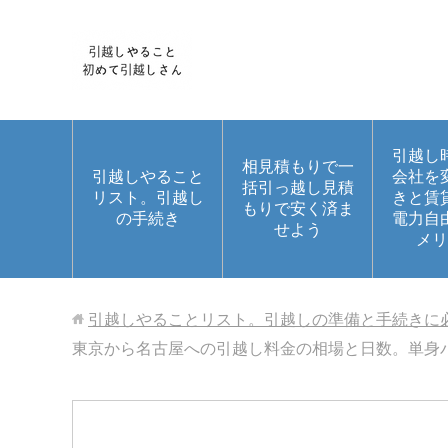
引越し
相見積もりで一
引越しやること
会社を
括引っ越し見積
リスト。引越し
きと賃
もりで安く済ま
の手続き
電力自
せよう
メリ
引越しやることリスト。引越しの準備と手続きに
東京から名古屋への引越し料金の相場と日数。単身