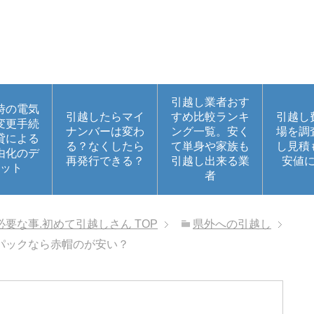
引越し業者おす
時の電気
引越したらマイ
すめ比較ランキ
引越し
変更手続
ナンバーは変わ
ング一覧。安く
場を調
貸による
る？なくしたら
て単身や家族も
し見積
由化のデ
再発行できる？
引越し出来る業
安値
ット
者
必要な事.初めて引越しさん
TOP
県外への引越し
パックなら赤帽のが安い？